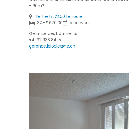
- 60m2
Tertre 17, 2400 Le Locle
3
CHF
670.00
à convenir
Gérance des bâtiments
+41 32 933 84 15
gerance.lelocle@ne.ch