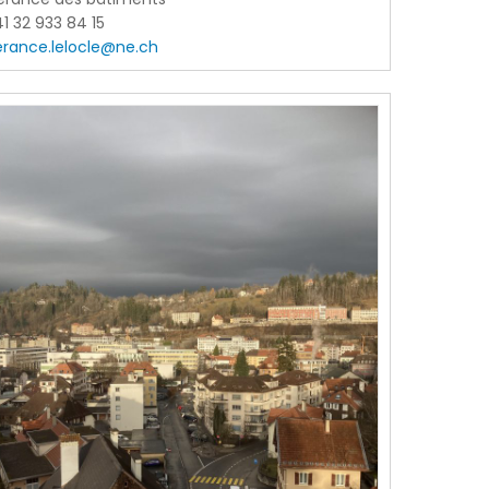
1 32 933 84 15
erance.lelocle@ne.ch