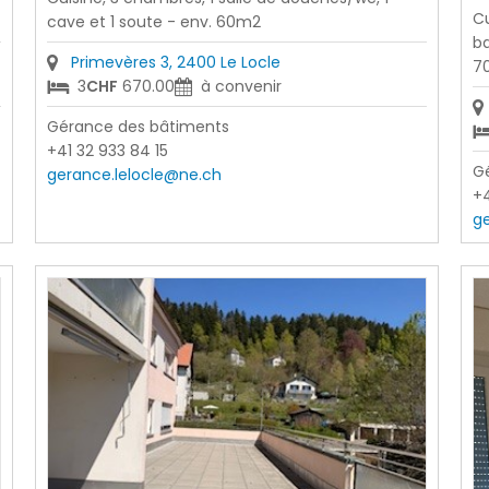
Cu
cave et 1 soute - env. 60m2
ba
Primevères 3, 2400 Le Locle
7
3
CHF
670.00
à convenir
Gérance des bâtiments
+41 32 933 84 15
G
gerance.lelocle@ne.ch
+4
g