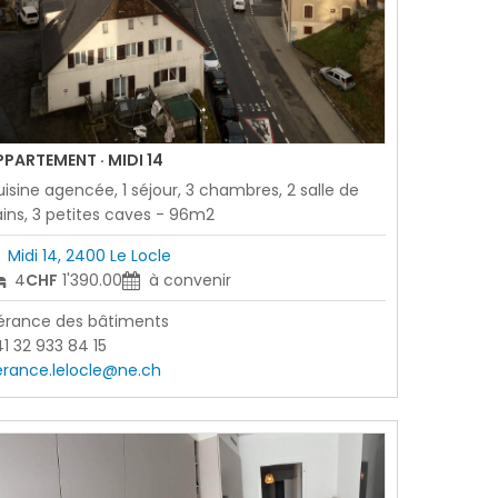
PPARTEMENT · MIDI 14
isine agencée, 1 séjour, 3 chambres, 2 salle de
ins, 3 petites caves - 96m2
Midi 14, 2400 Le Locle
4
CHF
1'390.00
à convenir
érance des bâtiments
1 32 933 84 15
erance.lelocle@ne.ch