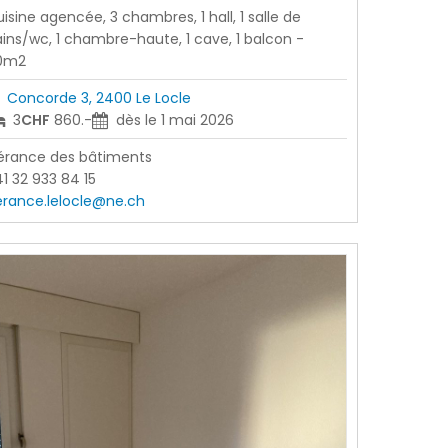
isine agencée, 3 chambres, 1 hall, 1 salle de
ins/wc, 1 chambre-haute, 1 cave, 1 balcon -
0m2
Concorde 3, 2400 Le Locle
3
CHF
860.-
dès le 1 mai 2026
érance des bâtiments
1 32 933 84 15
erance.lelocle@ne.ch