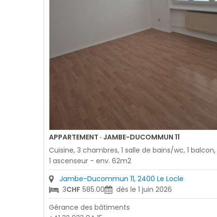
APPARTEMENT · JAMBE-DUCOMMUN 11
Cuisine, 3 chambres, 1 salle de bains/wc, 1 balcon,
1 ascenseur - env. 62m2
Jambe-Ducommun 11, 2400 Le Locle
3
CHF
585.00
dès le 1 juin 2026
Gérance des bâtiments