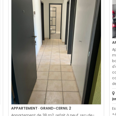
A
Ap
ma
ba
d'
ca
co
de
APPARTEMENT · GRAND-CERNIL 2
Es
+4
Appartement de 38 m2, refait à neuf, rez-de-