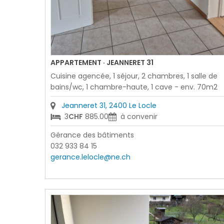
APPARTEMENT · JEANNERET 31
Cuisine agencée, 1 séjour, 2 chambres, 1 salle de
bains/wc, 1 chambre-haute, 1 cave - env. 70m2
Jeanneret 31, 2400 Le Locle
3
CHF
885.00
à convenir
Gérance des bâtiments
032 933 84 15
gerance.lelocle@ne.ch