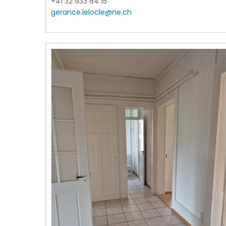
+41 32 933 84 15
gerance.lelocle@ne.ch