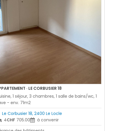
PPARTEMENT · LE CORBUSIER 18
isine, 1 séjour, 3 chambres, 1 salle de bains/wc, 1
ve - env. 71m2
Le Corbusier 18, 2400 Le Locle
4
CHF
705.00
à convenir
érance des bâtiments