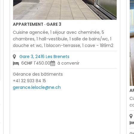
APPARTEMENT · GARE 3
Cuisine agencée, 1 séjour avec cheminée, 5
chambres, 1 hall-vestibule, 1 salle de bains/wc, 1
douche et wc, 1 blacon-terrasse, 1 cave - 189m2
Gare 3, 2416 Les Brenets
6
CHF
1'450.00
à convenir
Gérance des bâtiments
+41 32 933 84 15
gerance.lelocle@ne.ch
A
Cu
ca
G