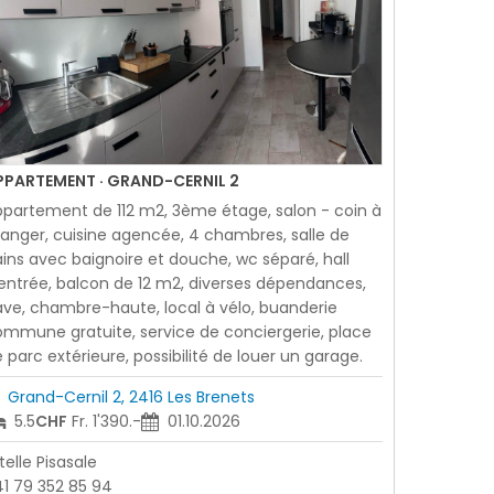
PPARTEMENT · GRAND-CERNIL 2
partement de 112 m2, 3ème étage, salon - coin à
nger, cuisine agencée, 4 chambres, salle de
ins avec baignoire et douche, wc séparé, hall
entrée, balcon de 12 m2, diverses dépendances,
ve, chambre-haute, local à vélo, buanderie
mmune gratuite, service de conciergerie, place
 parc extérieure, possibilité de louer un garage.
Grand-Cernil 2, 2416 Les Brenets
5.5
CHF
Fr. 1'390.-
01.10.2026
telle Pisasale
1 79 352 85 94