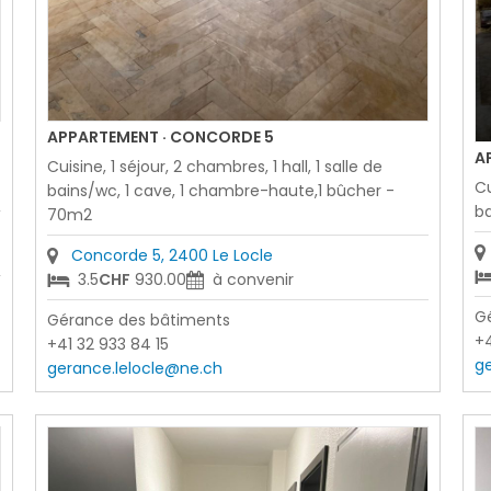
APPARTEMENT · CONCORDE 5
A
Cuisine, 1 séjour, 2 chambres, 1 hall, 1 salle de
Cu
bains/wc, 1 cave, 1 chambre-haute,1 bûcher -
ba
70m2
Concorde 5, 2400 Le Locle
3.5
CHF
930.00
à convenir
G
Gérance des bâtiments
+4
+41 32 933 84 15
g
gerance.lelocle@ne.ch