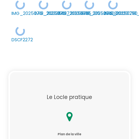
IMG_20250718_212338487
IMG_20250718_213037135
IMG_20250718_215526428
IMG_20250718_201201290
IMG_20250718_
DSCF2272
Le Locle pratique
Plan de la ville