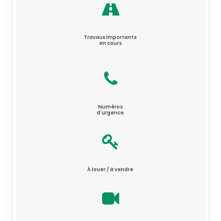
Travaux importants
en cours
Numéros
d'urgence
À louer / à vendre