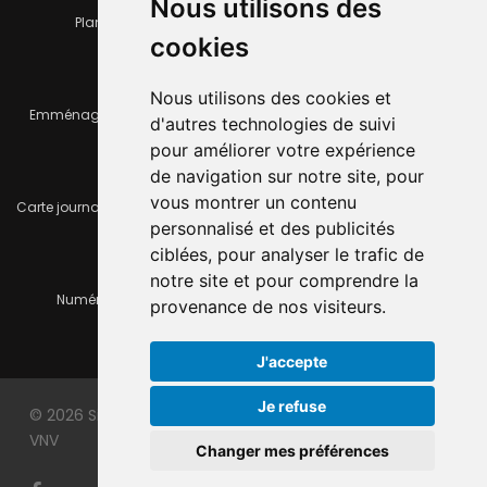
Nous utilisons des
Plan de la ville
Horaires et services communaux
cookies
Nous utilisons des cookies et
Emménager ou déménager
Infos pratiques
d'autres technologies de suivi
pour améliorer votre expérience
de navigation sur notre site, pour
vous montrer un contenu
Carte journalière CFF - Flexicard
Travaux importants en cours
personnalisé et des publicités
ciblées, pour analyser le trafic de
notre site et pour comprendre la
Numéros d'urgence
À louer / à vendre
provenance de nos visiteurs.
J'accepte
Je refuse
© 2026 Site officiel de la ville du Locle. Made with
by
VNV
Changer mes préférences