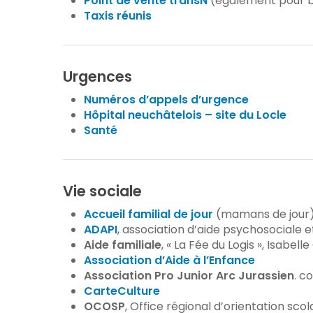
Point de vente transN
(également pour bi
Taxis réunis
Urgences
Numéros d’appels d’urgence
Hôpital neuchâtelois – site du Locle
Santé
Vie sociale
Accueil familial de jour
(mamans de jour),
ADAPI
, association d’aide psychosociale e
Aide familiale
, « La Fée du Logis », Isabel
Association d’Aide à l’Enfance
Association Pro Junior Arc Jurassien
. c
CarteCulture
OCOSP
, Office régional d’orientation scol