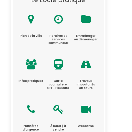
Plan de la ville
Horaires et
Emménager
services
ou déménager
communaux
Infos pratiques
Carte
Travaux
journalière
importants
CFF - Flexicard
en cours
Numéros
À louer / à
Webcams
d'urgence
vendre