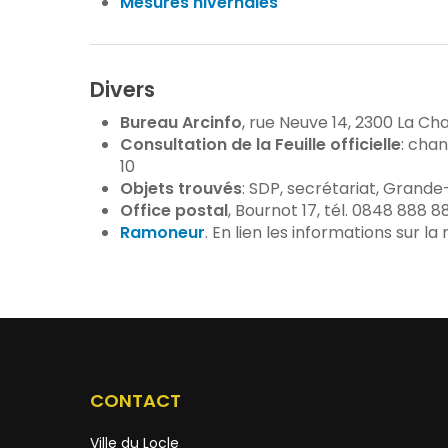
Mesures hivernales
Divers
Bureau Arcinfo
, rue Neuve 14, 2300 La Ch
Consultation de la Feuille officielle
: chan
10
Objets trouvés
: SDP, secrétariat, Grande-
Office postal
, Bournot 17, tél. 0848 888 8
Ramoneur
. En lien les informations sur 
CONTACT
Ville du Locle