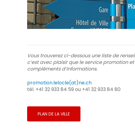
Vous trouverez ci-dessous une liste de rense
c’est avec plaisir que le service promotion e
compléments d’informations.
promotion.lelocle(at)ne.ch
tél. +41 32 933 84 59 ou +41 32 933 84 80
Appuyez sur Enter pour rechercher ou sur ES
PLAN DE LA VILLE