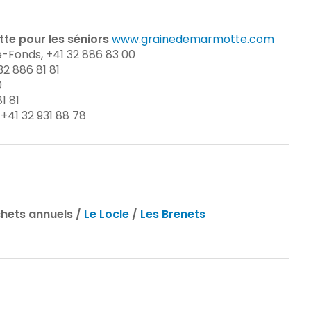
te pour les séniors
www.grainedemarmotte.com
e-Fonds, +41 32 886 83 00
32 886 81 81
0
1 81
 +41 32 931 88 78
chets annuels /
Le Locle
/
Les Brenets