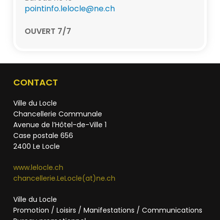
pointinfo.lelocle@ne.ch
OUVERT 7/7
CONTACT
Ville du Locle
Chancellerie Communale
Avenue de l’Hôtel-de-Ville 1
Case postale 656
2400 Le Locle
www.lelocle.ch
chancellerie.LeLocle(at)ne.ch
Ville du Locle
Promotion / Loisirs / Manifestations / Communications