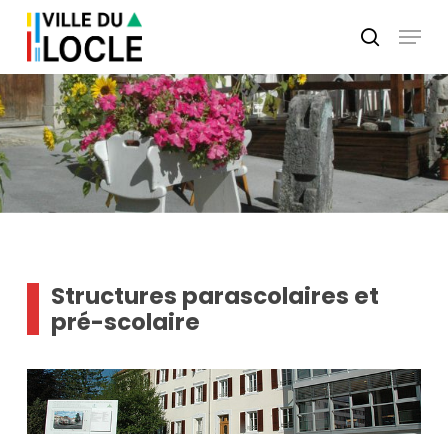
Skip
Menu
to
search
main
Close
content
Menu
Structures parascolaires et
pré-scolaire