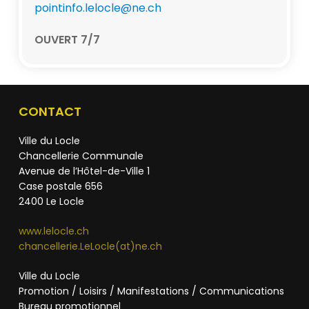
pointinfo.lelocle@ne.ch
OUVERT 7/7
CONTACT
Ville du Locle
Chancellerie Communale
Avenue de l’Hôtel-de-Ville 1
Case postale 656
2400 Le Locle
www.lelocle.ch
chancellerie.LeLocle(at)ne.ch
Ville du Locle
Promotion / Loisirs / Manifestations / Communications
Bureau promotionnel