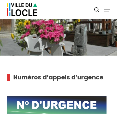
Skip
Menu
to
search
main
Close
content
Menu
Numéros d’appels d’urgence