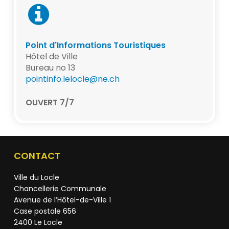
Point d'Informations Touristiques
Hôtel de Ville
Bureau no 13
pointinfo.lelocle@ne.ch
OUVERT 7/7
CONTACT
Ville du Locle
Chancellerie Communale
Avenue de l’Hôtel-de-Ville 1
Case postale 656
2400 Le Locle