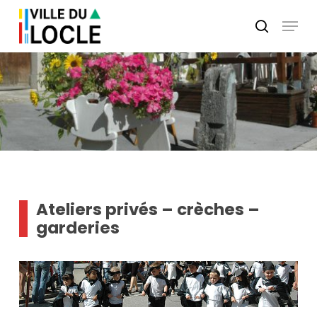
Skip
Menu
to
search
main
Close
content
Menu
Ateliers privés – crèches –
garderies