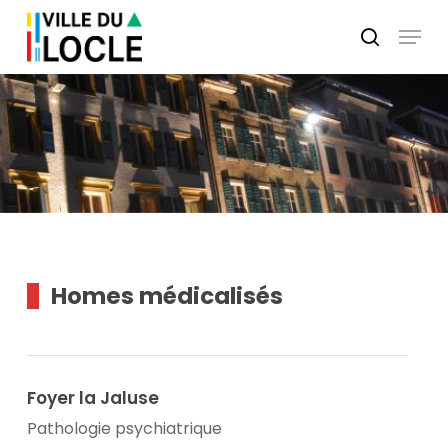
Skip
Menu
to
search
main
Close
content
Menu
Homes médicalisés
Foyer la Jaluse
Pathologie psychiatrique