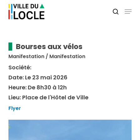
Skip
Menu
to
search
main
Close
content
Menu
Bourses aux vélos
Manifestation / Manifestation
Société:
Date:
Le 23 mai 2026
Heure:
De 8h30 à 12h
Lieu:
Place de l'Hôtel de Ville
Flyer