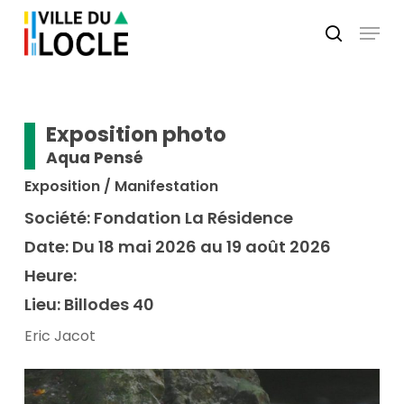
Skip
Menu
to
search
main
Close
content
Menu
Exposition photo
Aqua Pensé
Exposition / Manifestation
Société:
Fondation La Résidence
Date:
Du 18 mai 2026 au 19 août 2026
Heure:
Lieu:
Billodes 40
Eric Jacot