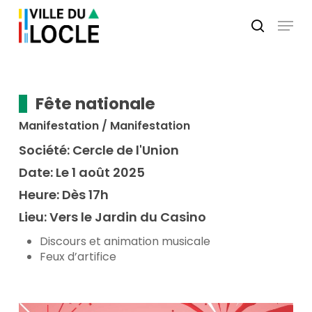
Skip
Menu
to
search
main
Close
content
Menu
Fête nationale
Manifestation / Manifestation
Société:
Cercle de l'Union
Date:
Le 1 août 2025
Heure:
Dès 17h
Lieu:
Vers le Jardin du Casino
Discours et animation musicale
Feux d’artifice