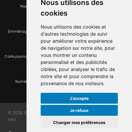
Nous utilisons des
Plan de la ville
Horaires et services communaux
cookies
Nous utilisons des cookies et
Emménager ou déménager
Infos pratiques
d'autres technologies de suivi
pour améliorer votre expérience
de navigation sur notre site, pour
vous montrer un contenu
Carte journalière CFF - Flexicard
Travaux importants en cours
personnalisé et des publicités
ciblées, pour analyser le trafic de
notre site et pour comprendre la
Numéros d'urgence
À louer / à vendre
provenance de nos visiteurs.
J'accepte
Je refuse
© 2026 Site officiel de la ville du Locle. Made with
by
VNV
Changer mes préférences