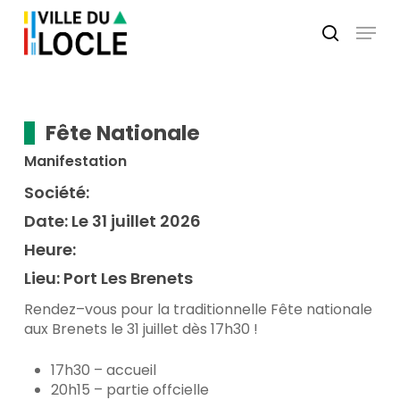
Skip
Menu
to
search
main
Close
content
Menu
Fête Nationale
Manifestation
Société:
Date:
Le 31 juillet 2026
Heure:
Lieu:
Port Les Brenets
Rendez–vous pour la traditionnelle Fête nationale
aux Brenets le 31 juillet dès 17h30 !
17h30 – accueil
20h15 – partie offcielle