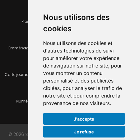
Nous utilisons des
Plan de la ville
Horaires et services communaux
cookies
Nous utilisons des cookies et
Emménager ou déménager
Infos pratiques
d'autres technologies de suivi
pour améliorer votre expérience
de navigation sur notre site, pour
vous montrer un contenu
Carte journalière CFF - Flexicard
Travaux importants en cours
personnalisé et des publicités
ciblées, pour analyser le trafic de
notre site et pour comprendre la
Numéros d'urgence
À louer / à vendre
provenance de nos visiteurs.
J'accepte
Je refuse
© 2026 Site officiel de la ville du Locle. Made with
by