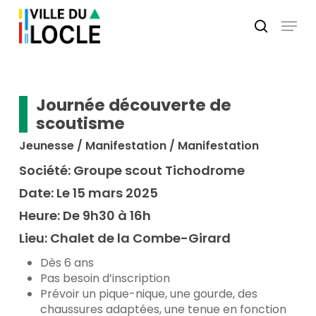
Skip
Menu
to
search
main
Close
content
Menu
Journée découverte de
scoutisme
Jeunesse / Manifestation / Manifestation
Société:
Groupe scout Tichodrome
Date:
Le 15 mars 2025
Heure:
De 9h30 à 16h
Lieu:
Chalet de la Combe-Girard
Dès 6 ans
Pas besoin d’inscription
Prévoir un pique-nique, une gourde, des
chaussures adaptées, une tenue en fonction