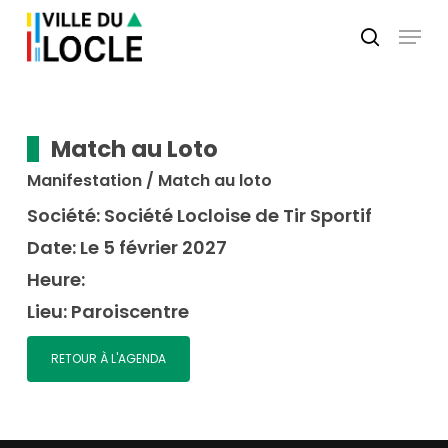
Skip
Menu
to
search
main
Close
content
Menu
Match au Loto
Manifestation / Match au loto
Société:
Société Locloise de Tir Sportif
Date:
Le 5 février 2027
Heure:
Lieu:
Paroiscentre
RETOUR À L'AGENDA