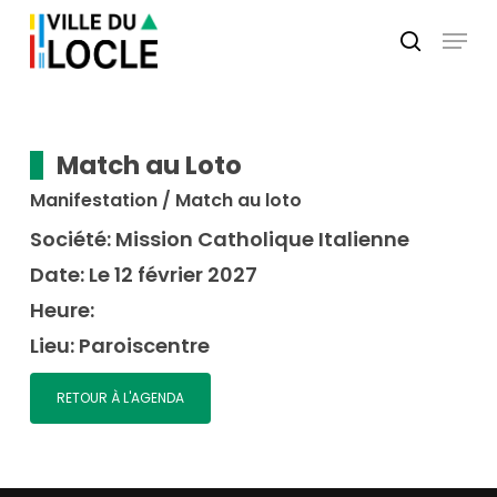
Skip
Menu
to
search
main
Close
content
Menu
Match au Loto
Manifestation / Match au loto
Société:
Mission Catholique Italienne
Date:
Le 12 février 2027
Heure:
Lieu:
Paroiscentre
RETOUR À L'AGENDA