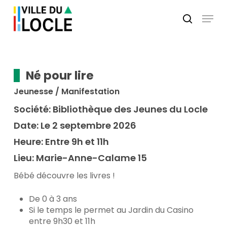
Skip
Menu
to
search
main
Close
content
Menu
Né pour lire
Jeunesse / Manifestation
Société:
Bibliothèque des Jeunes du Locle
Date:
Le 2 septembre 2026
Heure:
Entre 9h et 11h
Lieu:
Marie-Anne-Calame 15
Bébé découvre les livres !
De 0 à 3 ans
Si le temps le permet au Jardin du Casino
entre 9h30 et 11h