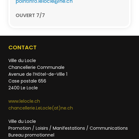
pointinfo.lelocle@ne.ch
OUVERT 7/7
CONTACT
Ville du Locle
Chancellerie Communale
Avenue de l’Hôtel-de-Ville 1
Case postale 656
2400 Le Locle
www.lelocle.ch
chancellerie.LeLocle(at)ne.ch
Ville du Locle
Promotion / Loisirs / Manifestations / Communications
Bureau promotionnel