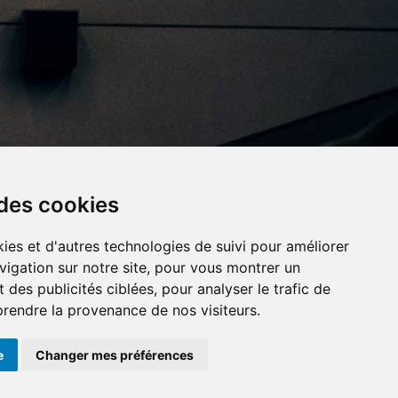
 des cookies
ies et d'autres technologies de suivi pour améliorer
vigation sur notre site, pour vous montrer un
x importants en
Numéros d'urgence
À louer / à vendre
 des publicités ciblées, pour analyser le trafic de
cours
prendre la provenance de nos visiteurs.
e
Changer mes préférences