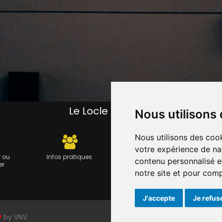
Le Locle pratique
Nous utilisons
Nous utilisons des cook
votre expérience de na
 ou
Infos pratiques
Carte journalière CFF -
Travau
contenu personnalisé et
er
Flexicard
notre site et pour com
J'accepte
Je refus
by
VNV