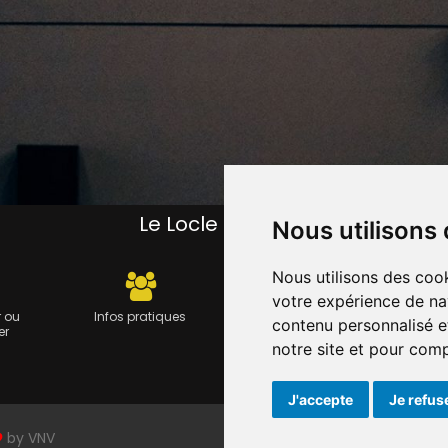
Le Locle pratique
Nous utilisons
Nous utilisons des cook
votre expérience de na
 ou
Infos pratiques
Carte journalière CFF -
Travau
contenu personnalisé et
er
Flexicard
notre site et pour com
J'accepte
Je refus
by
VNV