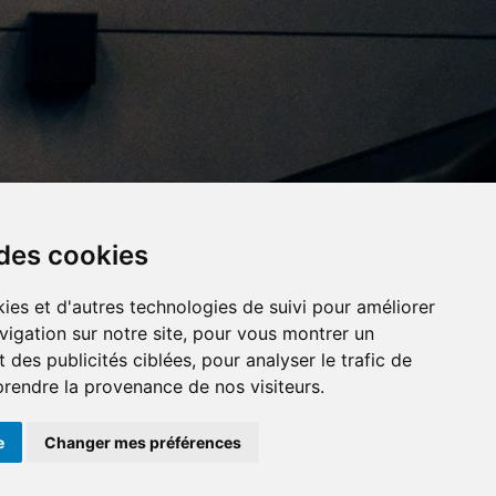
 des cookies
ies et d'autres technologies de suivi pour améliorer
vigation sur notre site, pour vous montrer un
x importants en
Numéros d'urgence
À louer / à vendre
 des publicités ciblées, pour analyser le trafic de
cours
prendre la provenance de nos visiteurs.
e
Changer mes préférences