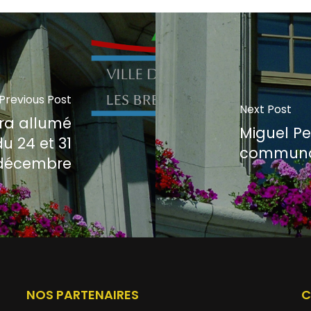
Previous Post
Next Post
era allumé
Miguel Pe
u 24 et 31
communal
décembre
NOS PARTENAIRES
C