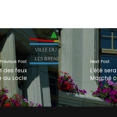
Previous Post
Next Post
n des feux
L'été ser
ce au Locle
Marché c