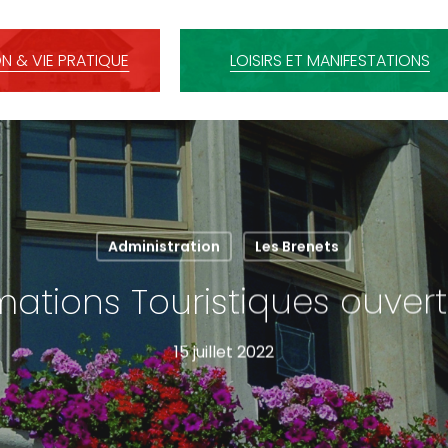
N & VIE PRATIQUE
LOISIRS ET MANIFESTATIONS
Administration
Les Brenets
mations Touristiques ouvert 
15 juillet 2022
C pour fermer