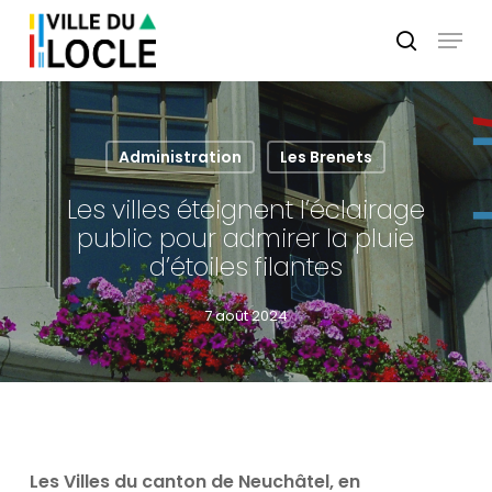
Skip
Menu
to
search
main
Close
content
Menu
Administration
Les Brenets
Les villes éteignent l’éclairage
public pour admirer la pluie
d’étoiles filantes
7 août 2024
Les Villes du canton de Neuchâtel, en