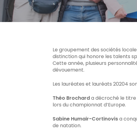
Appuyez sur Enter pour rechercher ou sur ES
Le groupement des sociétés locales 
distinction qui honore les talents 
Cette année, plusieurs personnali
dévouement.
Les lauréates et lauréats 20204 son
Théo Brochard
a décroché le titre
lors du championnat d’Europe.
Sabine Humair-Cortinovis
a conqu
de natation.