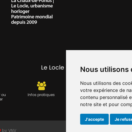
Le Locle pratique
Nous utilisons
Nous utilisons des cook
votre expérience de na
 ou
Infos pratiques
Carte journalière CFF -
Travau
contenu personnalisé et
er
Flexicard
notre site et pour com
J'accepte
Je refus
by
VNV