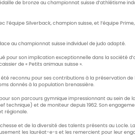
daille de bronze au championnat suisse d’athlétisme ind
vec l’équipe Silverback, champion suisse, et l’équipe Prim
lace au championnat suisse individuel de judo adapté.
ué pour son implication exceptionnelle dans la société d’a
aissier de « Petits animaux suisse ».
 a été reconnu pour ses contributions à la préservation de
oms donnés à la population brenassière.
pour son parcours gymnique impressionnant au sein de la
chef technique) et de moniteur depuis 1962. Son engageme
et régionale.
ichesse et de la diversité des talents présents au Locle. L
eusement les lauréat-e-s et les remercient pour leur eng