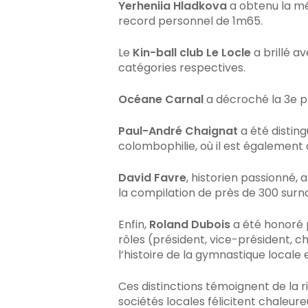
Yerheniia Hladkova
a obtenu la mé
record personnel de 1m65.
Le
Kin-ball club Le Locle
a brillé a
catégories respectives.
Océane Carnal
a décroché la 3e p
Paul-André Chaignat
a été disting
colombophilie, où il est également c
David Favre
, historien passionné,
la compilation de près de 300 surn
Enfin,
Roland Dubois
a été honoré 
rôles (président, vice-président, 
l’histoire de la gymnastique locale 
Ces distinctions témoignent de la r
sociétés locales félicitent chaleur