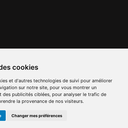
 des cookies
ies et d'autres technologies de suivi pour améliorer
vigation sur notre site, pour vous montrer un
x importants en
Numéros d'urgence
À louer / à vendre
 des publicités ciblées, pour analyser le trafic de
cours
prendre la provenance de nos visiteurs.
e
Changer mes préférences