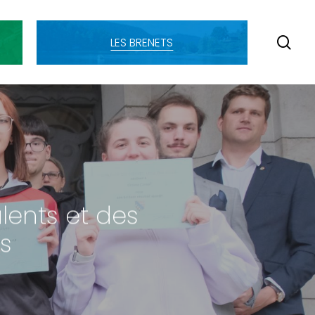
SE
LES BRENETS
alents et des
s