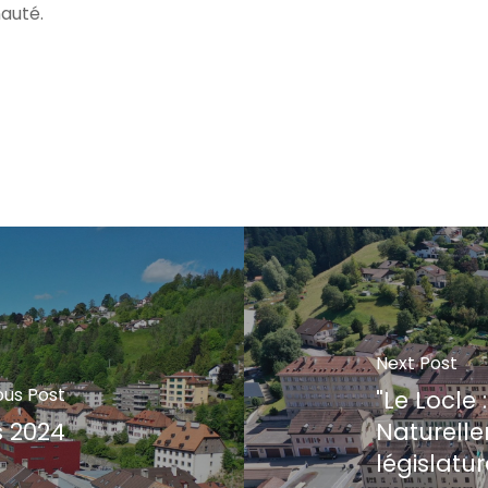
auté.
Next Post
ous Post
"Le Locle 
s 2024
Naturell
législatu