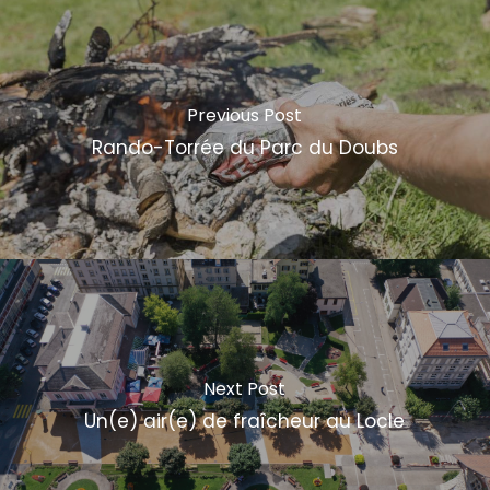
Previous Post
Rando-Torrée du Parc du Doubs
Next Post
Un(e) air(e) de fraîcheur au Locle