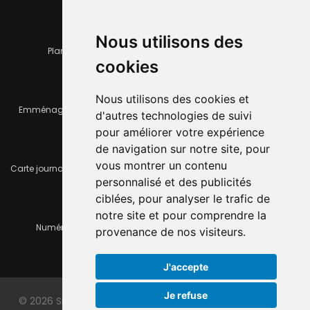
Nous utilisons des
Plan de la ville
Horaires et services communaux
cookies
Nous utilisons des cookies et
Emménager ou déménager
Infos pratiques
d'autres technologies de suivi
pour améliorer votre expérience
de navigation sur notre site, pour
vous montrer un contenu
Carte journalière CFF - Flexicard
Travaux importants en cours
personnalisé et des publicités
ciblées, pour analyser le trafic de
notre site et pour comprendre la
Numéros d'urgence
À louer / à vendre
provenance de nos visiteurs.
J'accepte
Je refuse
© 2026 Site officiel de la ville du Locle. Made with
by