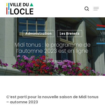
Skip
Menu
to
search
main
Close
content
Menu
Administration
Les Brenets
Midi tonus : le programme de
l’automne 2023 est en ligne
21 août 2023
C’est parti pour la nouvelle saison de Midi tonus
– automne 2023