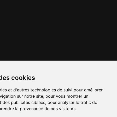
 des cookies
ies et d'autres technologies de suivi pour améliorer
vigation sur notre site, pour vous montrer un
x importants en
Numéros d'urgence
À louer / à vendre
 des publicités ciblées, pour analyser le trafic de
cours
prendre la provenance de nos visiteurs.