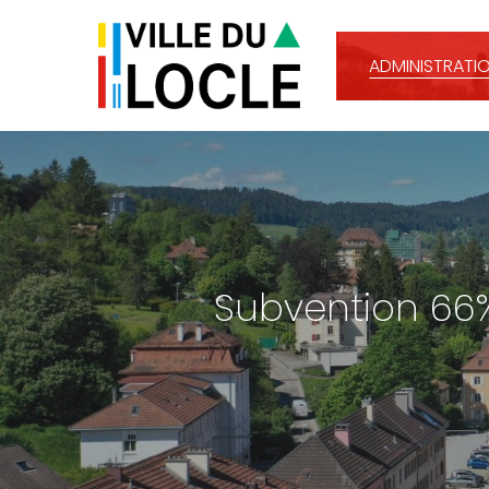
Skip
to
main
ADMINISTRATIO
content
Subvention 66