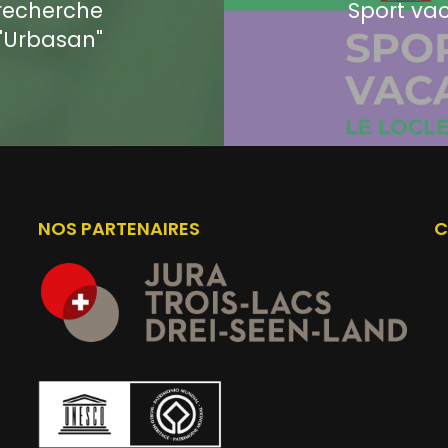
 recherche
Sport va
f "Urbasan"
NOS PARTENAIRES
C