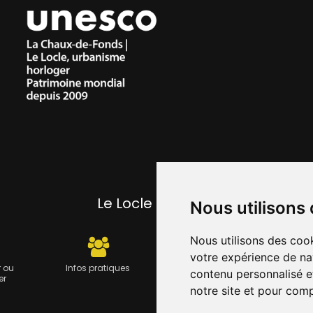
Le Locle pratique
Nous utilisons
Nous utilisons des cook
votre expérience de na
 ou
Infos pratiques
Carte journalière CFF -
Travau
contenu personnalisé et
er
Flexicard
notre site et pour com