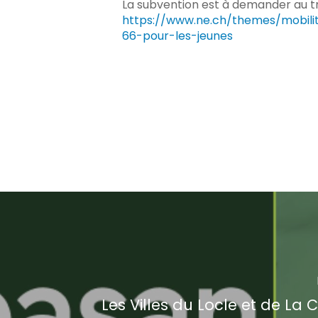
La subvention est à demander au tr
https://www.ne.ch/themes/mobilit
66-pour-les-jeunes
Les Villes du Locle et de La