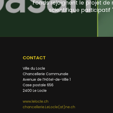
Fonds rejoignent le projet de
scientifique participati
CONTACT
Ville du Locle
Chancellerie Communale
Avenue de l’Hôtel-de-Ville 1
Case postale 656
2400 Le Locle
www.lelocle.ch
chancellerie.LeLocle(at)ne.ch