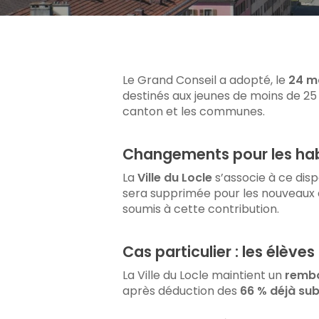
Appuyez sur Enter pour rechercher ou sur ES
Le Grand Conseil a adopté, le
24 m
destinés aux jeunes de moins de 25
canton et les communes.
Changements pour les hab
La
Ville du Locle
s’associe à ce dispo
sera supprimée pour les nouveau
soumis à cette contribution.
Cas particulier : les élève
La Ville du Locle maintient un
rembo
après déduction des
66 % déjà su