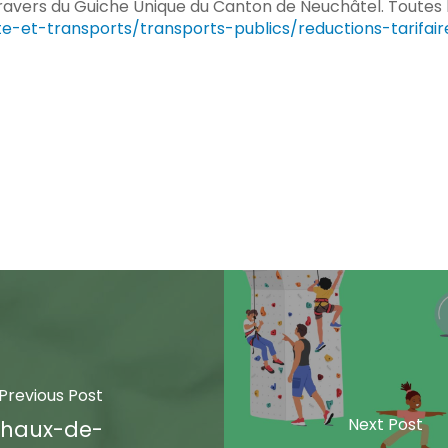
avers du Guiche Unique du Canton de Neuchâtel. Toutes l
e-et-transports/transports-publics/reductions-tarifair
Previous Post
Next Post
 Chaux-de-