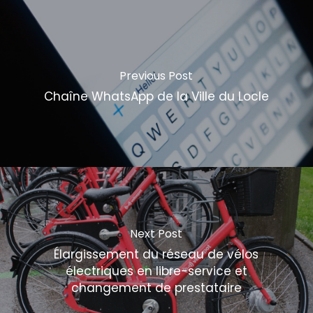
Previous Post
Chaîne WhatsApp de la Ville du Locle
Next Post
Élargissement du réseau de vélos
électriques en libre-service et
changement de prestataire