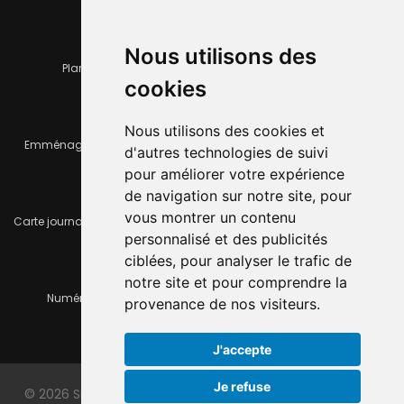
Nous utilisons des
Plan de la ville
Horaires et services communaux
cookies
Nous utilisons des cookies et
Emménager ou déménager
Infos pratiques
d'autres technologies de suivi
pour améliorer votre expérience
de navigation sur notre site, pour
vous montrer un contenu
Carte journalière CFF - Flexicard
Travaux importants en cours
personnalisé et des publicités
ciblées, pour analyser le trafic de
notre site et pour comprendre la
Numéros d'urgence
À louer / à vendre
provenance de nos visiteurs.
J'accepte
Je refuse
© 2026 Site officiel de la ville du Locle. Made with
by