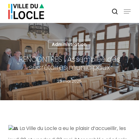
Skip
Menu
to
search
main
Close
content
Menu
Administration
RENCONTRES | Assemblée des
secrétaires municipaux
26 mai 2025
La Ville du Locle a eu le plaisir d’accueillir, les