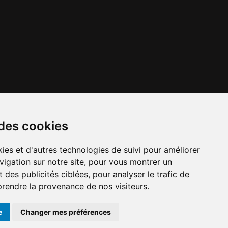
 des cookies
ies et d'autres technologies de suivi pour améliorer
vigation sur notre site, pour vous montrer un
x importants en
Numéros d'urgence
À louer / à vendre
 des publicités ciblées, pour analyser le trafic de
cours
prendre la provenance de nos visiteurs.
e
Changer mes préférences