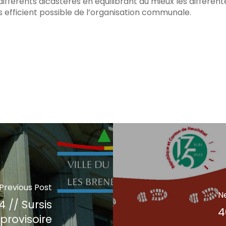
différents dicastères en équilibrant au mieux les différe
s efficient possible de l’organisation communale.
Previous Post
N
// Sursis
4
provisoire