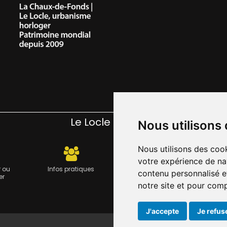
Le Locle pratique
Nous utilisons
Nous utilisons des cook
votre expérience de na
 ou
Infos pratiques
Carte journalière CFF -
Travau
contenu personnalisé et
er
Flexicard
notre site et pour com
J'accepte
Je refus