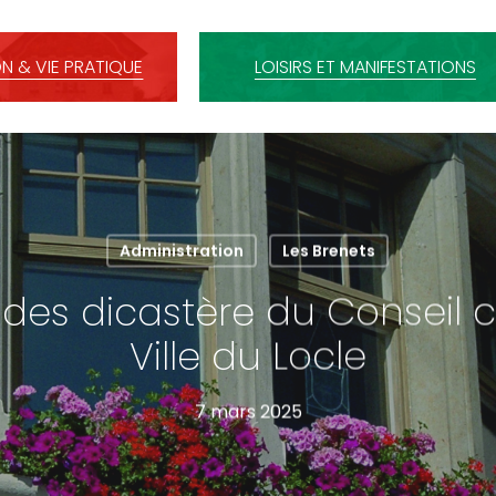
N & VIE PRATIQUE
LOISIRS ET MANIFESTATIONS
Administration
Les Brenets
 des dicastère du Conseil
Ville du Locle
7 mars 2025