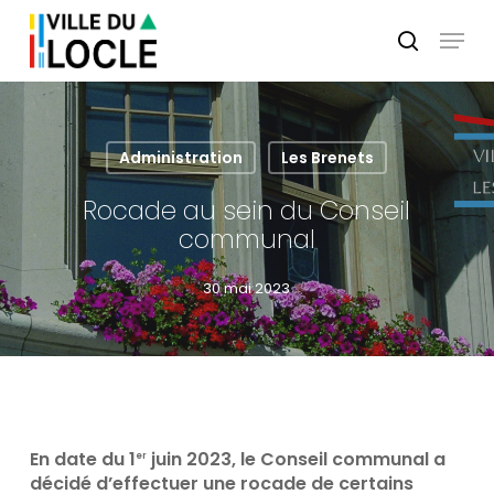
Skip
Menu
to
search
main
Close
content
Menu
Administration
Les Brenets
Rocade au sein du Conseil
communal
30 mai 2023
En date du 1
juin 2023, le Conseil communal a
er
décidé d’effectuer une rocade de certains