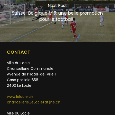
Next Post
Suisse-Belgique M15: une belle promotion
pour le football !
CONTACT
Ville du Locle
Chancellerie Communale
Avenue de l’Hôtel-de-Ville 1
Case postale 656
2400 Le Locle
www.lelocle.ch
chancellerie.LeLocle(at)ne.ch
Ville du Locle