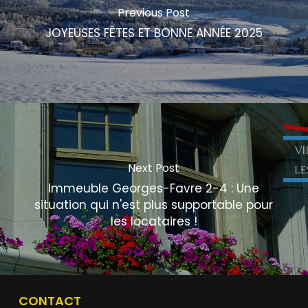
Previous Post
JOYEUSES FÊTES ET BONNE ANNÉE 2025
Next Post
Immeuble Georges-Favre 2-4 : Une
situation qui n'est plus supportable pour
les locataires !
CONTACT