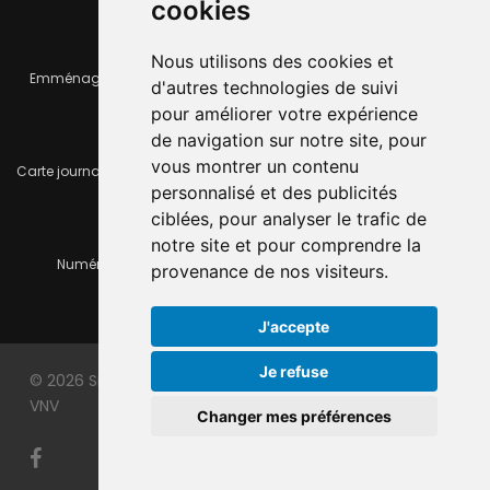
cookies
Nous utilisons des cookies et
Emménager ou déménager
Infos pratiques
d'autres technologies de suivi
pour améliorer votre expérience
de navigation sur notre site, pour
vous montrer un contenu
Carte journalière CFF - Flexicard
Travaux importants en cours
personnalisé et des publicités
ciblées, pour analyser le trafic de
notre site et pour comprendre la
Numéros d'urgence
À louer / à vendre
provenance de nos visiteurs.
J'accepte
Je refuse
© 2026 Site officiel de la ville du Locle. Made with
by
VNV
Changer mes préférences