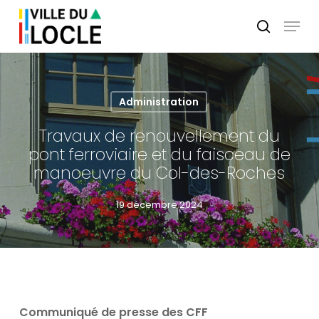
Skip
Menu
to
search
main
Close
content
Menu
Administration
Travaux de renouvellement du
pont ferroviaire et du faisceau de
manoeuvre du Col-des-Roches
19 décembre 2024
Communiqué de presse des CFF