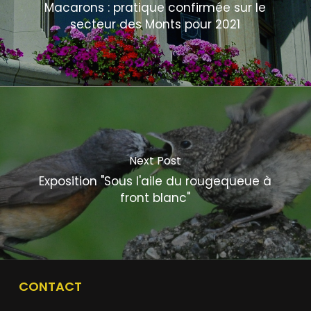
Macarons : pratique confirmée sur le
secteur des Monts pour 2021
Next Post
Exposition "Sous l'aile du rougequeue à
front blanc"
CONTACT