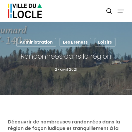
Skip
Menu
to
search
main
Close
content
Menu
Administration
Les Brenets
Loisirs
Randonnées dans la région
27 avril 2021
Découvrir de nombreuses randonnées dans la
région de façon ludique et tranquillement à la