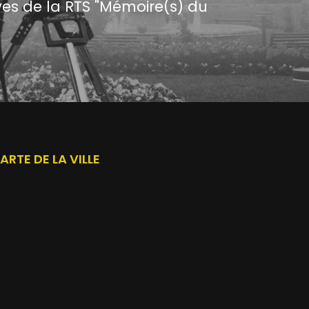
ves de la RTS "Mémoire(s) du
ARTE DE LA VILLE