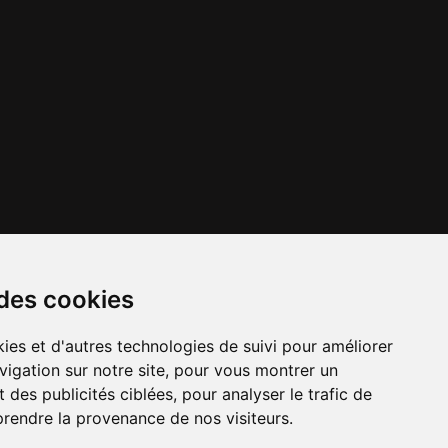
 des cookies
ies et d'autres technologies de suivi pour améliorer
vigation sur notre site, pour vous montrer un
x importants en
Numéros d'urgence
À louer / à vendre
 des publicités ciblées, pour analyser le trafic de
cours
prendre la provenance de nos visiteurs.