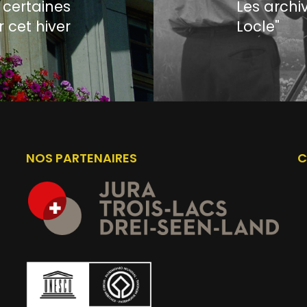
 certaines
Les archi
 cet hiver
Locle"
NOS PARTENAIRES
C