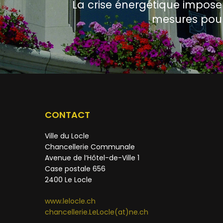
La crise énergétique impose
mesures pour
CONTACT
Ville du Locle
Chancellerie Communale
Avenue de l’Hôtel-de-Ville 1
Case postale 656
2400 Le Locle
www.lelocle.ch
chancellerie.LeLocle(at)ne.ch