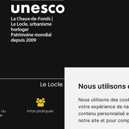
Le Locle pratique
Nous utilisons
Nous utilisons des cook
votre expérience de na
 ou
Infos pratiques
Carte journalière CFF -
Travau
contenu personnalisé et
er
Flexicard
notre site et pour com