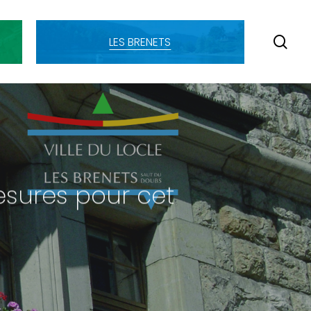
SE
LES BRENETS
esures pour cet