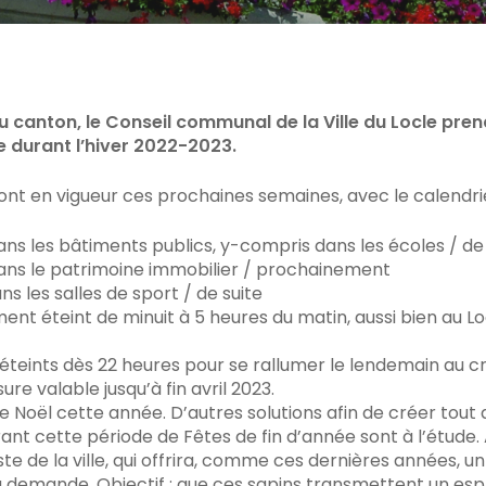
C pour fermer
u canton, le Conseil communal de la Ville du Locle pr
e durant l’hiver 2022-2023.
ront en vigueur ces prochaines semaines, avec le calendrie
ans les bâtiments publics, y-compris dans les écoles / de
dans le patrimoine immobilier / prochainement
ns les salles de sport / de suite
ent éteint de minuit à 5 heures du matin, aussi bien au Loc
éteints dès 22 heures pour se rallumer le lendemain au
ure valable jusqu’à fin avril 2023.
 de Noël cette année. D’autres solutions afin de créer t
ant cette période de Fêtes de fin d’année sont à l’étude.
riste de la ville, qui offrira, comme ces dernières années, u
 demande. Objectif : que ces sapins transmettent un espri