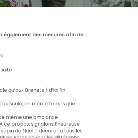
end également des mesures afin de
r :
 suite
le qu’aux Brenets / d’ici fin
 crépuscule, en même temps que
out de même une ambiance
 A ce propos, signalons l’heureuse
n sapin de Noël à décorer à tous les
t de Fêtes devant les différents