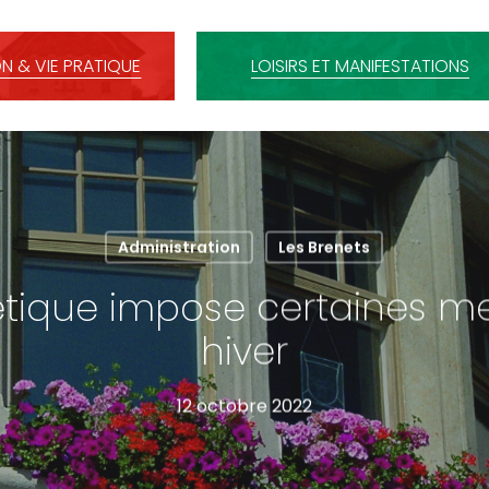
N & VIE PRATIQUE
LOISIRS ET MANIFESTATIONS
Administration
Les Brenets
étique impose certaines m
hiver
12 octobre 2022