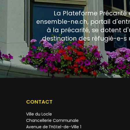
La Plateforme Précarité e
ensemble-ne.ch, portail d'ent
à la précarité, se dotent d
destination des réfugié-e-s 
CONTACT
Ville du Locle
Chancellerie Communale
Avenue de l’Hôtel-de-Ville 1