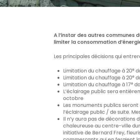
Appuyez sur Enter pour rechercher ou sur ES
A l’instar des autres communes d
limiter la consommation d’énergi
Les principales décisions qui entre
Limitation du chauffage à 20° d
Limitation du chauffage à 20° 
Limitation du chauffage à 17° da
L’éclairage public sera entièrem
octobre
Les monuments publics seront 
l’éclairage public / de suite. Mes
Il n’y aura pas de décorations
chaleureuse au centre-ville dur
initiative de Bernard Frey, fleu
commerçants qui en feraient la