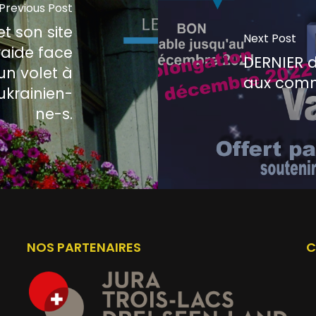
Previous Post
t son site
Next Post
raide face
DERNIER d
'un volet à
aux com
ukrainien-
ne-s.
NOS PARTENAIRES
C