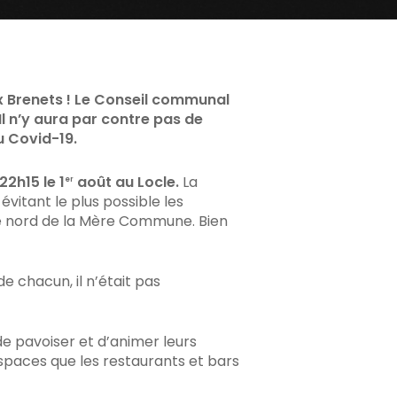
ux Brenets ! Le Conseil communal
 Il n’y aura par contre pas de
u Covid-19.
22h15 le 1
août au Locle.
La
er
vitant le plus possible les
té nord de la Mère Commune. Bien
e chacun, il n’était pas
de pavoiser et d’animer leurs
spaces que les restaurants et bars