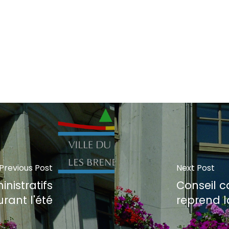
Previous Post
Next Post
nistratifs
Conseil c
rant l'été
reprend la