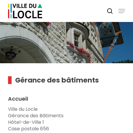
Skip
Menu
to
search
main
Close
content
Menu
Gérance des bâtiments
Accueil
Ville du Locle
Gérance des Bâtiments
Hôtel-de-Ville 1
Case postale 656