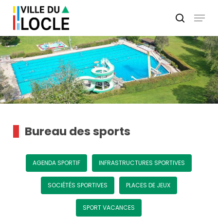
Skip
Menu
to
search
main
Close
content
Menu
Bureau des sports
AGENDA SPORTIF
INFRASTRUCTURES SPORTIVES
SOCIÉTÉS SPORTIVES
PLACES DE JEUX
SPORT VACANCES