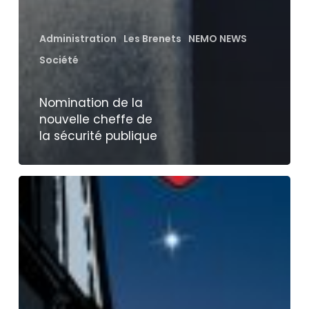
Administration
Les Brenets
NEMO NEWS
Société
Nomination de la
nouvelle cheffe de
la sécurité publique
Le
locle,
capitale
mondiale
de
la
St-
Valentin
–