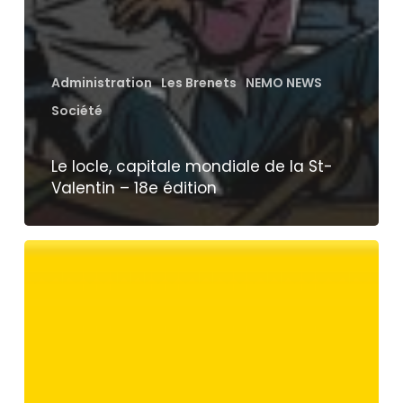
Administration
Les Brenets
NEMO NEWS
Société
Le locle, capitale mondiale de la St-
Valentin – 18e édition
Opérations
postales
à
nouveau
possible
aux
Brenets