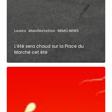
Loisirs
Manifestation
NEMO NEWS
L’été sera chaud sur la Place du
Marché cet été
Grande
soirées
Caraïbes
à
la
piscine
du
Locle