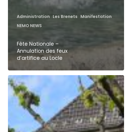
Administration
Les Brenets
Manifestation
NEMO NEWS
Fête Nationale –
Annulation des feux
d’artifice au Locle
L’été
sera
chaud
sur
la
Place
du
Marché
cet