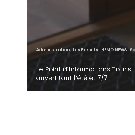
Administration
Les Brenets
NEMO NEWS
So
Le Point d’Informations Tourist
ouvert tout l’été et 7/7
4
semaines
de
vacances
pour
les