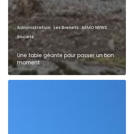
Administration
Les Brenets
NEMO NEWS
Société
Une table géante pour passer un bon
moment
Un
site
internet
dédié
au
contournement
du
Locle