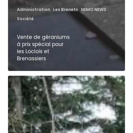
Administration
Les Brenets
NEMO NEWS
Société
Vente de géraniums
à prix spécial pour
les Loclois et
Brenassiers
Une
table
géante
pour
passer
un
bon
moment