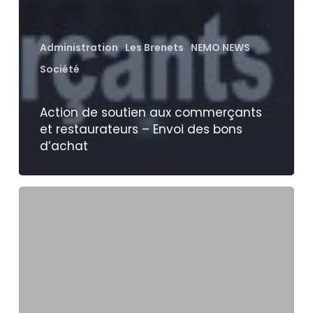
Administration
Les Brenets
NEMO NEWS
Société
Action de soutien aux commerçants
et restaurateurs – Envoi des bons
d’achat
L’association
Pro
Juventute
Arc
Jurassien
devient
« Pro
Junior