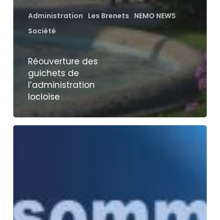
Administration
Les Brenets
NEMO NEWS
Société
Réouverture des
guichets de
l’administration
locloise
Action
de
soutien
aux
commerçants
et
restaurateurs
–
Envoi